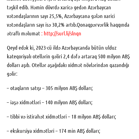
təşkil edib. Həmin dövrdə xaricə gedən Azərbaycan
vətəndaşlarının sayı 25,5%, Azərbaycana gələn xarici
vətəndaşların sayı isə 30,2% artıb.Qonaqpərvərlik haqqında
ətraflı məlumat
: http://surl.li/slnqn
Qeyd edək ki, 2023-cü ildə Azərbaycanda bütün ulduz
kateqoriyalı otellərin gəliri 2,4 dəfə artaraq 500 milyon ABŞ
dolları aşıb. Otellər aşağıdakı xidmət növlərindən qazandığı
gəlir:
– otaqların satışı – 305 milyon ABŞ dolları;
– iaşə xidmətləri – 140 milyon ABŞ dolları;
– tibbi və istirahət xidmətləri – 18 milyon ABŞ dolları;
– ekskursiya xidmətləri – 174 min ABŞ dolları;