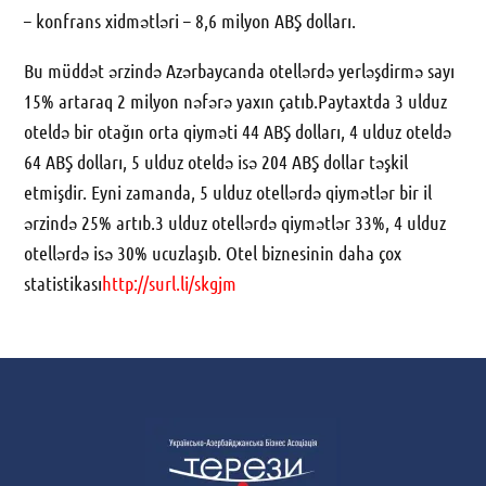
– konfrans xidmətləri – 8,6 milyon ABŞ dolları.
Bu müddət ərzində Azərbaycanda otellərdə yerləşdirmə sayı
15% artaraq 2 milyon nəfərə yaxın çatıb.Paytaxtda 3 ulduz
oteldə bir otağın orta qiyməti 44 ABŞ dolları, 4 ulduz oteldə
64 ABŞ dolları, 5 ulduz oteldə isə 204 ABŞ dollar təşkil
etmişdir. Eyni zamanda, 5 ulduz otellərdə qiymətlər bir il
ərzində 25% artıb.3 ulduz otellərdə qiymətlər 33%, 4 ulduz
otellərdə isə 30% ucuzlaşıb. Otel biznesinin daha çox
statistikası
http://surl.li/skgjm