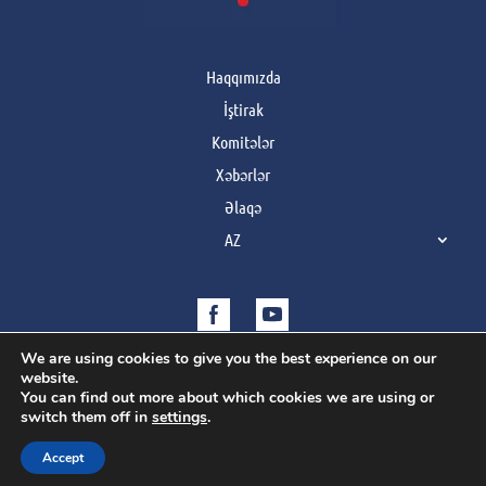
Haqqımızda
İştirak
Komitələr
Xəbərlər
Əlaqə
AZ
We are using cookies to give you the best experience on our
website.
You can find out more about which cookies we are using or
switch them off in
settings
.
Copyright © 2021 | Усі права захищено
Accept