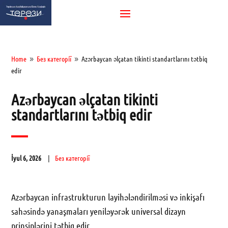
Home
Без категорії
Azərbaycan əlçatan tikinti standartlarını tətbiq
9
9
edir
Azərbaycan əlçatan tikinti
standartlarını tətbiq edir
İyul 6, 2026
Без категорії
Azərbaycan infrastrukturun layihələndirilməsi və inkişafı
sahəsində yanaşmaları yeniləyərək universal dizayn
prinsiplərini tətbiq edir.