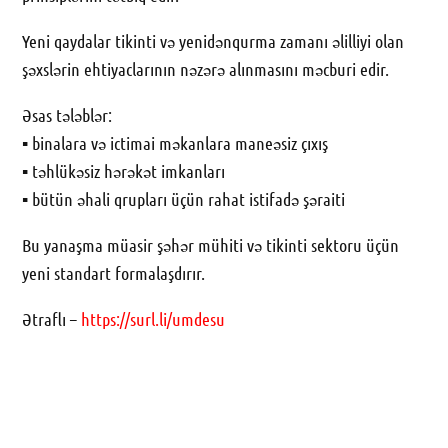
Yeni qaydalar tikinti və yenidənqurma zamanı əlilliyi olan
şəxslərin ehtiyaclarının nəzərə alınmasını məcburi edir.
Əsas tələblər:
▪️ binalara və ictimai məkanlara maneəsiz çıxış
▪️ təhlükəsiz hərəkət imkanları
▪️ bütün əhali qrupları üçün rahat istifadə şəraiti
Bu yanaşma müasir şəhər mühiti və tikinti sektoru üçün
yeni standart formalaşdırır.
Ətraflı –
https://surl.li/umdesu