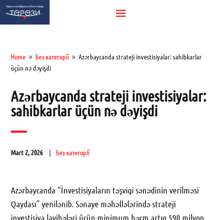
Home
Без категорії
Azərbaycanda strateji investisiyalar: sahibkarlar
9
9
üçün nə dəyişdi
Azərbaycanda strateji investisiyalar:
sahibkarlar üçün nə dəyişdi
Mart 2, 2026
Без категорії
Azərbaycanda “İnvestisiyaların təşviqi sənədinin verilməsi
Qaydası” yenilənib. Sənaye məhəllələrində strateji
investisiya layihələri üçün minimum həcm artıq 590 milyon