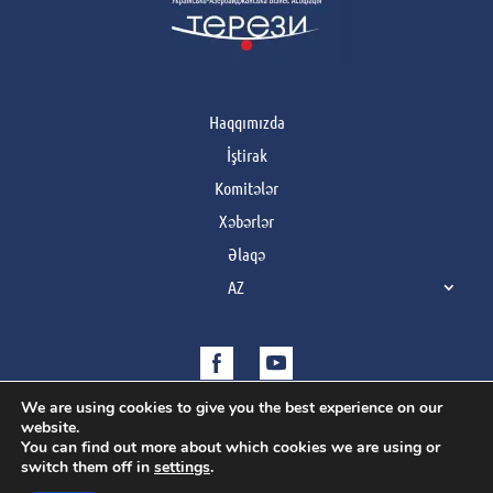
Haqqımızda
İştirak
Komitələr
Xəbərlər
Əlaqə
AZ
We are using cookies to give you the best experience on our
website.
You can find out more about which cookies we are using or
switch them off in
settings
.
Copyright © 2021 | Усі права захищено