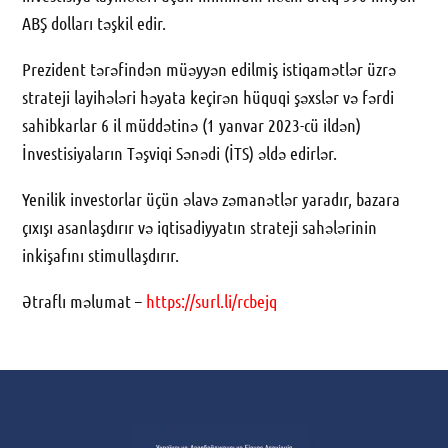
ABŞ dolları təşkil edir.
Prezident tərəfindən müəyyən edilmiş istiqamətlər üzrə
strateji layihələri həyata keçirən hüquqi şəxslər və fərdi
sahibkarlar 6 il müddətinə (1 yanvar 2023-cü ildən)
İnvestisiyaların Təşviqi Sənədi (İTS) əldə edirlər.
Yenilik investorlar üçün əlavə zəmanətlər yaradır, bazara
çıxışı asanlaşdırır və iqtisadiyyatın strateji sahələrinin
inkişafını stimullaşdırır.
Ətraflı məlumat –
https://surl.li/rcbejq