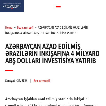
Home
Без категорії
AZƏRBAYCAN AZAD EDİLMİŞ ƏRAZİLƏRİN
9
9
İNKİŞAFINA 4 MİLYARD ABŞ DOLLARI İNVESTİSİYA YATIRIB
AZƏRBAYCAN AZAD EDİLMİŞ
ƏRAZİLƏRİN İNKİŞAFINA 4 MİLYARD
ABŞ DOLLARI İNVESTİSİYA YATIRIB
Sentyabr 24, 2024
Без категорії
Azərbaycan işğaldan azad edilmiş ərazilərin inkişafını
stimullaşdırır. 2023-cü ilin yekunlarına görə Şərqi Zəngəzur