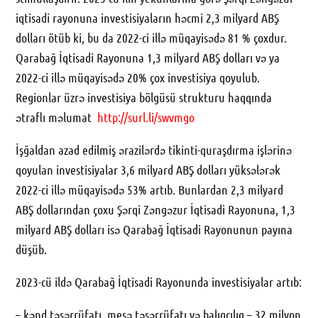
iqtisadi rayonuna investisiyaların həcmi 2,3 milyard ABŞ
dolları ötüb ki, bu da 2022-ci illə müqayisədə 81 % çoxdur.
Qarabağ İqtisadi Rayonuna 1,3 milyard ABŞ dolları və ya
2022-ci illə müqayisədə 20% çox investisiya qoyulub.
Regionlar üzrə investisiya bölgüsü strukturu haqqında
ətraflı məlumat
http://surl.li/swvmgo
İşğaldan azad edilmiş ərazilərdə tikinti-quraşdırma işlərinə
qoyulan investisiyalar 3,6 milyard ABŞ dolları yüksələrək
2022-ci illə müqayisədə 53% artıb. Bunlardan 2,3 milyard
ABŞ dollarından çoxu Şərqi Zəngəzur İqtisadi Rayonuna, 1,3
milyard ABŞ dolları isə Qarabağ İqtisadi Rayonunun payına
düşüb.
2023-cü ildə Qarabağ İqtisadi Rayonunda investisiyalar artıb:
– kənd təsərrüfatı, meşə təsərrüfatı və balıqçılıq – 32 milyon