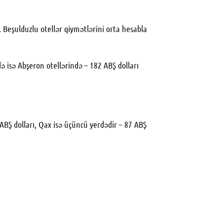
. Beşulduzlu otellər qiymətlərini orta hesabla
ə isə Abşeron otellərində – 182 ABŞ dolları
ABŞ dolları, Qax isə üçüncü yerdədir – 87 ABŞ