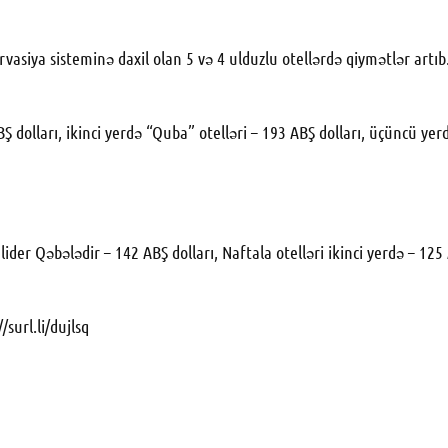
asiya sisteminə daxil olan 5 və 4 ulduzlu otellərdə qiymətlər artıb
olları, ikinci yerdə “Quba” otelləri – 193 ABŞ dolları, üçüncü yerd
ider Qəbələdir – 142 ABŞ dolları, Naftala otelləri ikinci yerdə –
125 
//surl.li/dujlsq