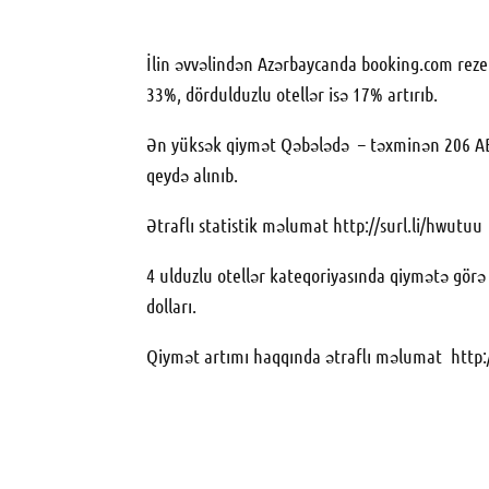
İlin əvvəlindən Azərbaycanda booking.com rezerv
33%, dördulduzlu otellər isə 17% artırıb.
Ən yüksək qiymət Qəbələdə – təxminən 206 ABŞ d
qeydə alınıb.
Ətraflı statistik məlumat
http://surl.li/hwutuu
4 ulduzlu otellər kateqoriyasında qiymətə görə l
dolları.
Qiymət artımı haqqında ətraflı məlumat
http: