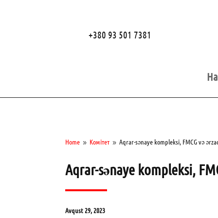
+380 93 501 7381
Ha
Home
Комітет
Aqrar-sənaye kompleksi, FMCG və ərzaq 
9
9
Aqrar-sənaye kompleksi, FMCG
Avqust 29, 2023