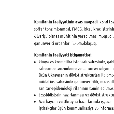
Komitənin fəaliyyətinin əsas məqsədi
: kənd tə
şəffaf tənzimlənməsi, FMCG, idxal-ixrac işlərini
Əlverişli biznes mühitinin yaradılması məqsədi
qanunverici orqanları ilə əməkdaşlıq.
Komitənin fəaliyyəti istiqamətləri
:
kimya və kosmetika istehsalı sahəsində, qab
sahəsində tənzimləmə və qanunvericiliyin i
üçün Ukraynanın dövlət strukturları ilə əmək
müdafiəsi sahəsində qanunvericilik, məhsull
sanitar-epidemioloji rifahının təmin edilməsi
təşəbbüslərin hazırlanması və dövlət struktur
Azərbaycan və Ukrayna bazarlarında işgüzar
iştirakçılar üçün kommunikasiya və informasi