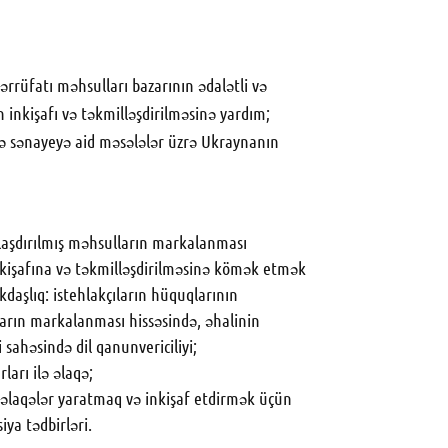
sərrüfatı məhsulları bazarının ədalətli və
n inkişafı və təkmilləşdirilməsinə yardım;
lə sənayeyə aid məsələlər üzrə Ukraynanın
laşdırılmış məhsulların markalanması
nkişafına və təkmilləşdirilməsinə kömək etmək
daşlıq: istehlakçıların hüquqlarının
arın markalanması hissəsində, əhalinin
 sahəsində dil qanunvericiliyi;
ları ilə əlaqə;
 əlaqələr yaratmaq və inkişaf etdirmək üçün
ya tədbirləri.