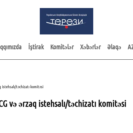
qqımızda
İştirak
Komitələr
Xəbərlər
Əlaqə
A
istehsalı/təchizatı komitəsi
 və ərzaq istehsalı/təchizatı komitəsi