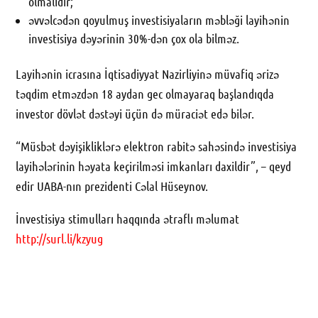
olmalıdır;
əvvəlcədən qoyulmuş investisiyaların məbləği layihənin
investisiya dəyərinin 30%-dən çox ola bilməz.
Layihənin icrasına İqtisadiyyat Nazirliyinə müvafiq ərizə
təqdim etməzdən 18 aydan gec olmayaraq başlandıqda
investor dövlət dəstəyi üçün də müraciət edə bilər.
“Müsbət dəyişikliklərə elektron rabitə sahəsində investisiya
layihələrinin həyata keçirilməsi imkanları daxildir”, – qeyd
edir UABA-nın prezidenti Cəlal Hüseynov.
İnvestisiya stimulları haqqında ətraflı məlumat
http://surl.li/kzyug