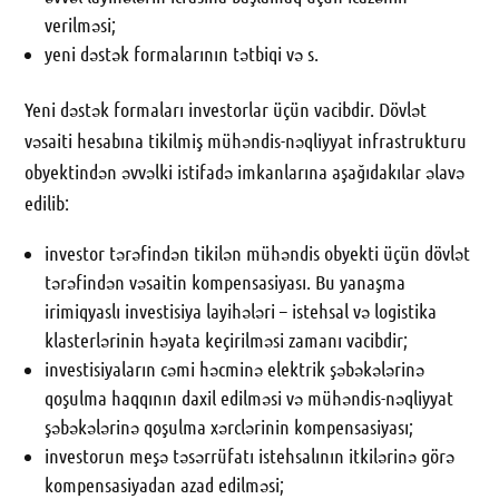
verilməsi;
yeni dəstək formalarının tətbiqi və s.
Yeni dəstək formaları investorlar üçün vacibdir. Dövlət
vəsaiti hesabına tikilmiş mühəndis-nəqliyyat infrastrukturu
obyektindən əvvəlki istifadə imkanlarına aşağıdakılar əlavə
edilib:
investor tərəfindən tikilən mühəndis obyekti üçün dövlət
tərəfindən vəsaitin kompensasiyası. Bu yanaşma
irimiqyaslı investisiya layihələri – istehsal və logistika
klasterlərinin həyata keçirilməsi zamanı vacibdir;
investisiyaların cəmi həcminə elektrik şəbəkələrinə
qoşulma haqqının daxil edilməsi və mühəndis-nəqliyyat
şəbəkələrinə qoşulma xərclərinin kompensasiyası;
investorun meşə təsərrüfatı istehsalının itkilərinə görə
kompensasiyadan azad edilməsi;