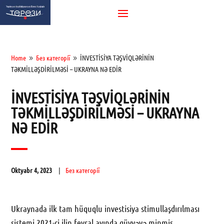
Home
Без категорії
İNVESTİSİYA TƏŞVİQLƏRİNİN
9
9
TƏKMİLLƏŞDİRİLMƏSİ – UKRAYNA NƏ EDİR
İNVESTİSİYA TƏŞVİQLƏRİNİN
TƏKMİLLƏŞDİRİLMƏSİ – UKRAYNA
NƏ EDİR
Oktyabr 4, 2023
Без категорії
Ukraynada ilk tam hüquqlu investisiya stimullaşdırılması
sistemi 2021-ci ilin fevral ayında qüvvəyə minmiş