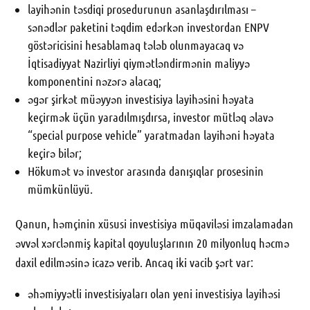
layihənin təsdiqi prosedurunun asanlaşdırılması –
sənədlər paketini təqdim edərkən investordan ENPV
göstəricisini hesablamaq tələb olunmayacaq və
İqtisadiyyat Nazirliyi qiymətləndirmənin maliyyə
komponentini nəzərə alacaq;
əgər şirkət müəyyən investisiya layihəsini həyata
keçirmək üçün yaradılmışdırsa, investor mütləq əlavə
“special purpose vehicle” yaratmadan layihəni həyata
keçirə bilər;
Hökumət və investor arasında danışıqlar prosesinin
mümkünlüyü.
Qanun, həmçinin xüsusi investisiya müqaviləsi imzalamadan
əvvəl xərclənmiş kapital qoyuluşlarının 20 milyonluq həcmə
daxil edilməsinə icazə verib. Ancaq iki vacib şərt var:
əhəmiyyətli investisiyaları olan yeni investisiya layihəsi