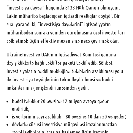
“investisiya dayəsi” haqqında 8138 №-li Qanun olmuşdur.
Lakin müharibə başladıqdan iqtisadi reallıqlar dəyişdi. Bir
sual yarandı ki, “investisiya dayələrini” iqtisadiyyatın
müharibədən sonrakı yenidən qurulmasına özəl investorları
cəlb etmək üçün effektiv mexanizmə necə çevirmək olar.
UkraineInvest və UAR-nın İqtisadiyyat Komitəsi qanuna
dəyişikliklərlə bağlı təkliflər paketi təklif edib. Söhbət
investisiyaların həddi məbləğinə tələblərin azaldılması yolu
ilə investisiya təşviqlərinin təkmilləşdirilməsi və həddi
imkanlarının genişləndirilməsindən gedir:
həddi tələblər 20 əvəzinə 12 milyon avroya qədər
endirilib;
iş yerlərinin sayı azaldılıb – 80 əvəzinə 10-dan 50-yə qədər;
dövlətlə xüsusi investisiya müqaviləsi imzalanmazdan
əvvəl layihələrin icrasına başlamaq üçün icazənin