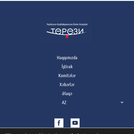
Haqqımızda
İştirak
Komitələr
Xəbərlər
Əlaqə
AZ