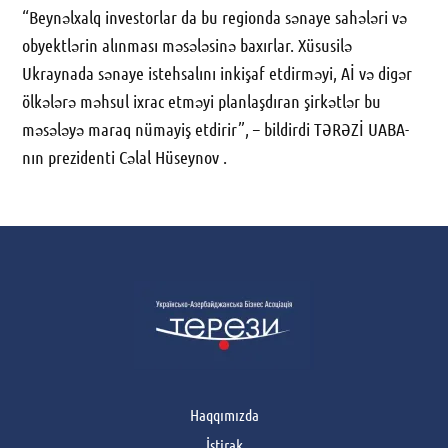
“Beynəlxalq investorlar da bu regionda sənaye sahələri və
obyektlərin alınması məsələsinə baxırlar. Xüsusilə
Ukraynada sənaye istehsalını inkişaf etdirməyi, Aİ və digər
ölkələrə məhsul ixrac etməyi planlaşdıran şirkətlər bu
məsələyə maraq nümayiş etdirir”, – bildirdi TƏRƏZİ UABA-
nın prezidenti Cəlal Hüseynov .
Haqqımızda
İştirak