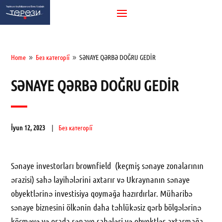
Home
Без категорії
SƏNAYE QƏRBƏ DOĞRU GEDİR
9
9
SƏNAYE QƏRBƏ DOĞRU GEDİR
İyun 12, 2023
Без категорії
Sənaye investorları brownfield (keçmiş sənaye zonalarının
ərazisi) sahə layihələrini axtarır və Ukraynanın sənaye
obyektlərinə investisiya qoymağa hazırdırlar. Müharibə
sənaye biznesini ölkənin daha təhlükəsiz qərb bölgələrinə
köçməyə və orada sənaye sahələri və obyektlər axtarmağa