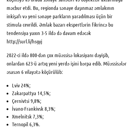
məcbur etdi. Bu, regionda sənaye daşınmaz əmlakının
inkişafı və yeni sənaye parkların yaradılması üçün bir
stimula cevrildi. Əmlak bazarı ekspertlərin fikrincə bu
tendensiya yaxın 3-5 ildə də davam edəcək
http://surl.li/hsgyj
2022-ci ildə 800-dən çox müəssisə lokasiyanı dəyişib,
onlardan 623-ü artıq yeni yerdə işini bərpa edib. Müəssisələr
əsasən 6 vilayətə köçürülüb:
Lviv 24%;
Zakarpattya 14,5%;
Çernivtsi 9,8%;
İvano-Frankivsk 8,3%;
Xmelnitsk 7,3%;
Ternopil 6,3%.