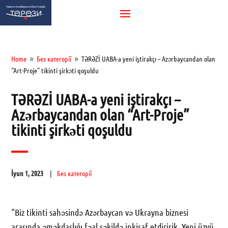
Home
Без категорії
TƏRƏZİ UABA-a yeni iştirakçı – Azərbaycandan olan
9
9
“Art-Proje” tikinti şirkəti qoşuldu
TƏRƏZİ UABA-a yeni iştirakçı –
Azərbaycandan olan “Art-Proje”
tikinti şirkəti qoşuldu
İyun 1, 2023
Без категорії
“Biz tikinti sahəsində Azərbaycan və Ukrayna biznesi
arasında əməkdaşlığı fəal şəkildə inkişaf etdiririk. Yeni üzvü