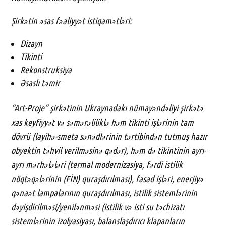
Şirkətin əsas fəaliyyət istiqamətləri:
Dizayn
Tikinti
Rekonstruksiya
Əsaslı təmir
“Art-Proje” şirkətinin Ukraynadakı nümayəndəliyi şirkətə
xas keyfiyyət və səmərəliliklə həm tikinti işlərinin tam
dövrü (layihə-smeta sənədlərinin tərtibindən tutmuş hazır
obyektin təhvil verilməsinə qədər), həm də tikintinin ayrı-
ayrı mərhələləri (termal modernizasiya, fərdi istilik
nöqtəqələrinin (FİN) quraşdırılması), fasad işləri, enerjiyə
qənaət lampalarının quraşdırılması, istilik sistemlərinin
dəyişdirilməsi/yenilənməsi (istilik və isti su təchizatı
sistemlərinin izolyasiyası, balanslaşdırıcı klapanların