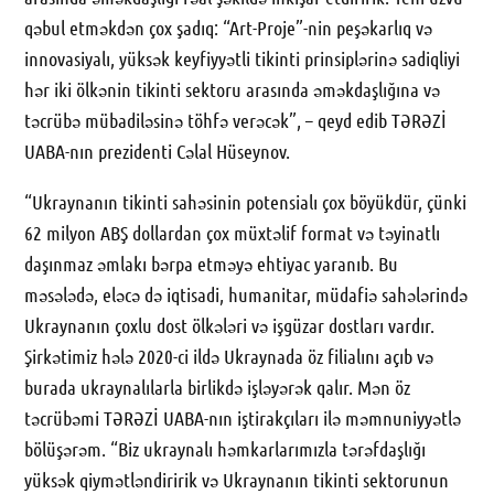
qəbul etməkdən çox şadıq: “Art-Proje”-nin peşəkarlıq və
innovasiyalı, yüksək keyfiyyətli tikinti prinsiplərinə sadiqliyi
hər iki ölkənin tikinti sektoru arasında əməkdaşlığına və
təcrübə mübadiləsinə töhfə verəcək”, – qeyd edib TƏRƏZİ
UABA-nın prezidenti Cəlal Hüseynov.
“Ukraynanın tikinti sahəsinin potensialı çox böyükdür, çünki
62 milyon ABŞ dollardan çox müxtəlif format və təyinatlı
daşınmaz əmlakı bərpa etməyə ehtiyac yaranıb. Bu
məsələdə, eləcə də iqtisadi, humanitar, müdafiə sahələrində
Ukraynanın çoxlu dost ölkələri və işgüzar dostları vardır.
Şirkətimiz hələ 2020-ci ildə Ukraynada öz filialını açıb və
burada ukraynalılarla birlikdə işləyərək qalır. Mən öz
təcrübəmi TƏRƏZİ UABA-nın iştirakçıları ilə məmnuniyyətlə
bölüşərəm. “Biz ukraynalı həmkarlarımızla tərəfdaşlığı
yüksək qiymətləndiririk və Ukraynanın tikinti sektorunun