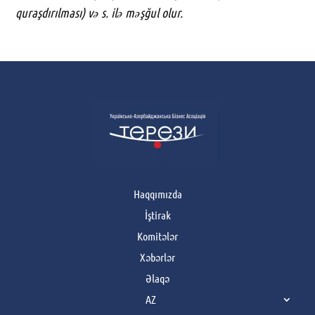
quraşdırılması) və s. ilə məşğul olur.
Haqqımızda
İştirak
Komitələr
Xəbərlər
Əlaqə
AZ