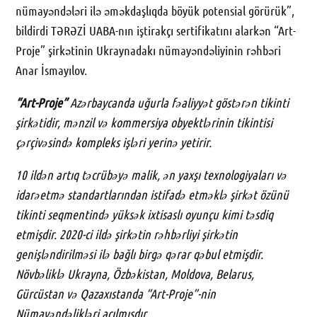
nümayəndələri ilə əməkdaşlıqda böyük potensial görürük”,
bildirdi TƏRƏZİ UABA-nın iştirakçı sertifikatını alarkən “Art-
Proje” şirkətinin Ukraynadakı nümayəndəliyinin rəhbəri
Anar İsmayılov.
“Art-Proje”
Azərbaycanda uğurla fəaliyyət göstərən tikinti
şirkətidir, mənzil və kommersiya obyektlərinin tikintisi
çərçivəsində kompleks işləri yerinə yetirir.
10 ildən artıq təcrübəyə malik, ən yaxşı texnologiyaları və
idarəetmə standartlarından istifadə etməklə şirkət özünü
tikinti seqmentində yüksək ixtisaslı oyunçu kimi təsdiq
etmişdir. 2020-ci ildə şirkətin rəhbərliyi şirkətin
genişləndirilməsi ilə bağlı birgə qərar qəbul etmişdir.
Növbəliklə Ukrayna, Özbəkistan, Moldova, Belarus,
Gürcüstan və Qazaxıstanda “Art-Proje”-nin
Nümayəndəlikləri açılmışdır.