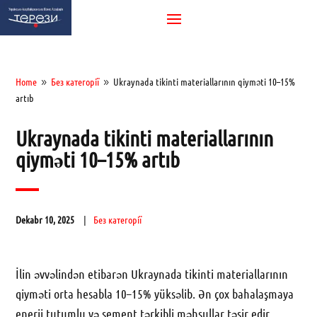
Home
Без категорії
Ukraynada tikinti materiallarının qiyməti 10–15%
9
9
artıb
Ukraynada tikinti materiallarının
qiyməti 10–15% artıb
Dekabr 10, 2025
Без категорії
İlin əvvəlindən etibarən Ukraynada tikinti materiallarının
qiyməti orta hesabla 10–15% yüksəlib. Ən çox bahalaşmaya
enerji tutumlu və sement tərkibli məhsullar təsir edir.