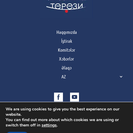
Haqqımızda
İştirak
Komitələr
Xəbərlər
Əlaqə
AZ
We are using cookies to give you the best experience on our
website.
You can find out more about which cookies we are using or
switch them off in
settings
.
Copyright © 2021 | Усі права захищено