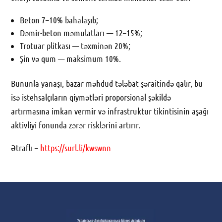
Beton 7–10% bahalaşıb;
Dəmir-beton məmulatları — 12–15%;
Trotuar plitkası — təxminən 20%;
Şin və qum — maksimum 10%.
Bununla yanaşı, bazar məhdud tələbat şəraitində qalır, bu
isə istehsalçıların qiymətləri proporsional şəkildə
artırmasına imkan vermir və infrastruktur tikintisinin aşağı
aktivliyi fonunda zərər risklərini artırır.
Ətraflı –
https://surl.li/kwswnn