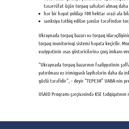
təsərrüfat üçün torpaq sahələri almaq daha 
hər bir həyat yoldaşı 100 hektar ərazi ala bil
sanksiya tətbiq edilən şəxslər tərəfindən to
Ukraynada torpaq bazarı və torpaq idarəçiliyin
torpaq monitorinqi sistemi həyata keçirilir. M
vəziyyətinin əsas göstəricilərinə çıxış imkanı ve
“Ukraynada torpaq bazarının fəaliyyətinin şəff
yatırılması və irimiqyaslı layihələrin daha da i
güclü tərəfidir”, – deyir “ТЕРЕЗИ” UABA-nin p
USAID Proqramı çərçivəsində KSE tədqiqatının 