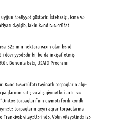
 uyğun fəaliyyət göstərir. İstehsalçı, icma və
iyası dəyişib, lakin kənd təsərrüfatı
sahəsi 325 min hektara yaxın olan kənd
-i dövriyyədədir ki, bu da inkişaf etmiş
i ötür. Bununla belə, USAID Proqramı
. Kənd təsərrüfatı təyinatlı torpaqların alqı-
aqlarının satış və alış qiymətləri artır və
. “Əmtəə torpaqları”nın qiyməti fərdi kəndli
qiymətə torpaqların qeyri-aqrar torpaqlarına
-Frankivsk vilayətlərində, Volın vilayətində isə