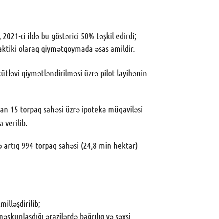
021-ci ildə bu göstərici 50% təşkil edirdi;
aktiki olaraq qiymətqoymada əsas amildir.
ütləvi qiymətləndirilməsi üzrə pilot layihənin
lan 15 torpaq sahəsi üzrə ipoteka müqaviləsi
 verilib.
ə artıq 994 torpaq sahəsi (24,8 min hektar)
illəşdirilib;
əskunlaşdığı ərazilərdə bağçılıq və şəxsi