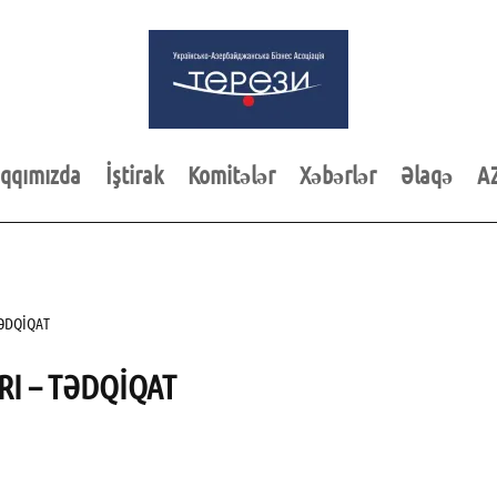
qqımızda
İştirak
Komitələr
Xəbərlər
Əlaqə
A
TƏDQİQAT
I – TƏDQİQAT