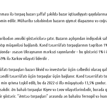
ması ilə torpaq bazarı şəffaf şəkildə bazar iqtisadiyyatı qaydalarına
əmin edilir. Müharibə səbəbindən bazarın qiymət diapazonu və coğraf
ribədən əvvəlki göstəricilərə çatır. Bazarın açılışından indiyədək 
atqı müqaviləsi bağlanıb. Kənd təsərrüfatı torpaqlarının təqribən 1%
regionda– əsasən Ukraynanın mərkəzi rayonlarıdır – bu göstərici 1%-
9% ilə Xarkov vilayəti liderdir
.
ı torpaqları bazarı likvid və investorlar üçün cəlbedici olaraq qalır
əndli təsərrüfatı üçün torpaqlar üçün bağlanır. Kənd təsərrüfatı torp
 min qrivna təşkil edib, bu da 2022-ci illə müqayisədə 13,5% çoxdur
səkdir. Ən bahalı torpaqlar Kiyev və Lvov vilayətlərindədir, burada 
r göstərir. “Əmtəə torpaqları” arasında ən bahalısı Ternopil və İvano