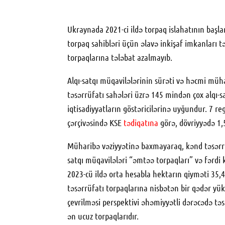
Ukraynada 2021-ci ildə torpaq islahatının başlan
torpaq sahibləri üçün əlavə inkişaf imkanları t
torpaqlarına tələbat azalmayıb.
Alqı-satqı müqavilələrinin sürəti və həcmi müha
təsərrüfatı sahələri üzrə 145 mindən çox alqı-s
iqtisadiyyatların göstəricilərinə uyğundur. 7 
çərçivəsində KSE
tədiqatına
görə, dövriyyədə 1,5
Müharibə vəziyyətinə baxmayaraq, kənd təsərrüfat
satqı müqavilələri “əmtəə torpaqları” və fərdi k
2023-cü ildə orta hesabla hektarın qiyməti 35,4
təsərrüfatı torpaqlarına nisbətən bir qədər yük
çevrilməsi perspektivi əhəmiyyətli dərəcədə təsi
ən ucuz torpaqlarıdır.