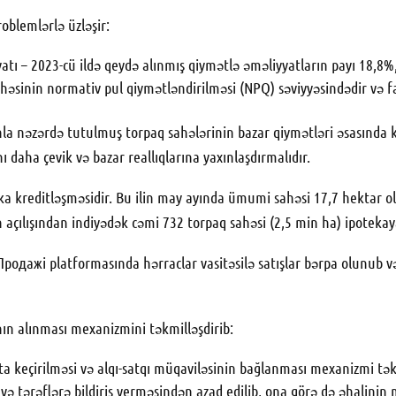
roblemlərlə üzləşir:
tı – 2023-cü ildə qeydə alınmış qiymətlə əməliyyatların payı 18,8%, 2
əsinin normativ pul qiymətləndirilməsi (NPQ) səviyyəsindədir və f
nla nəzərdə tutulmuş torpaq sahələrinin bazar qiymətləri əsasında k
daha çevik və bazar reallıqlarına yaxınlaşdırmalıdır.
a kreditləşməsidir. Bu ilin may ayında ümumi sahəsi 17,7 hektar o
n açılışından indiyədək cəmi 732 torpaq sahəsi (2,5 min ha) ipotekaya
Продажі platformasında hərraclar vasitəsilə satışlar bərpa olunub v
nın alınması mexanizmini təkmilləşdirib:
keçirilməsi və alqı-satqı müqaviləsinin bağlanması mexanizmi təkm
ə tərəflərə bildiriş verməsindən azad edilib, ona görə də əhalinin m