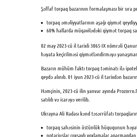
Şəffaf torpaq bazarının formalaşması bir sıra p
torpaq əməliyyatlarının aşağı qiymət qeydiyya
60% hallarda müqavilədəki qiymət torpaq sah
02 may 2023-cü il tarixli 3065-IX nömrəli Qanu
həyata keçirilməsi qiymətləndirməyə yanaşmanı 
Bazarın mühüm faktı torpaq təminatı ilə ipotek
qeydə alınıb. 01 iyun 2023-cü il tarixdən bazarı
Həmçinin, 2023-cü ilin yanvar ayında Prozorro.
satılıb və icarəyə verilib.
Ukrayna Ali Radası kənd təsərrüfatı torpaqları
torpaq sahəsinin üstünlük hüququnun həyata 
notariuslar çoxsaylı yoxlamalar aparmaqdan v