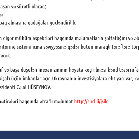
asan və sürətli olacaq;
ər;
rpaq almasına qadağalar gücləndirilib.
in digər mühüm aspektləri haqqında məlumatların şəffaflığını və əlç
onitorinq sistemi icma səviyyəsinə qədər bütün maraqlı tərəflərə to
rəcək.
af və başa düşülən mexanizminin həyata keçirilməsi kənd təsərrüfatı
nkişafı üçün imkanlar açır. Ukraynanın investisiyalara ehtiyacı var,
rezidenti Cəlal HÜSEYNOV.
nəticələri haqqında ətraflı məlumat
http://surl.li/jsile