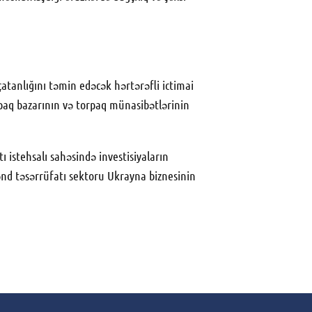
atanlığını təmin edəcək hərtərəfli ictimai
rpaq bazarının və torpaq münasibətlərinin
 istehsalı sahəsində investisiyaların
 kənd təsərrüfatı sektoru Ukrayna biznesinin