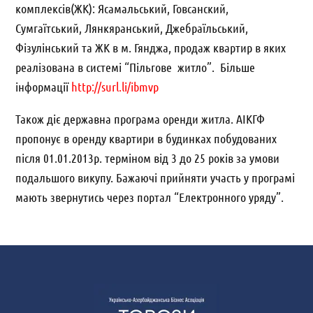
комплексів(ЖК): Ясамальський, Говсанский,
Сумгаїтський, Лянкяранський, Джебраїльський,
Фізулінський та ЖК в м. Гянджа, продаж квартир в яких
реалізована в системі “Пільгове житло”. Більше
інформації
http://surl.li/ibmvp
Також діє державна програма оренди житла. АІКГФ
пропонує в оренду квартири в будинках побудованих
після 01.01.2013р. терміном від 3 до 25 років за умови
подальшого викупу. Бажаючі прийняти участь у програмі
мають звернутись через портал “Електронного уряду”.