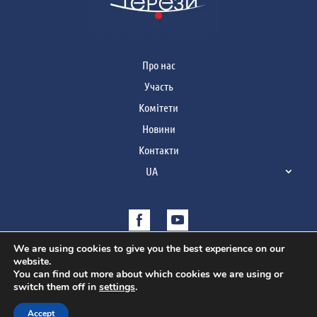
Про нас
Участь
Комітети
Новини
Контакти
UA
We are using cookies to give you the best experience on our
website.
You can find out more about which cookies we are using or
switch them off in
settings
.
Copyright © 2021 | Усі права захищено
Accept