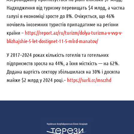
Надходження від туризму перевищать $4 млрд, а частка
галузі в економіці зросте до 8%. Очікується, що 46%
ночівель іноземних туристів припадатиме на регіони
країни –
https://report.az/ru/turizm/dolya-turizma-v-vvp-v-
blizhajshie-5-let-dostignet-11-5-mlrd-manatov/
У 2017–2024 роках кількість готелів та готельних
підприємств зросла на 44%, а їхня місткість — на 62%.
Додана вартість сектору збільшилася на 30% і досягла
майже $2 млрд у 2024 році.–
https://surli.cc/msczhd