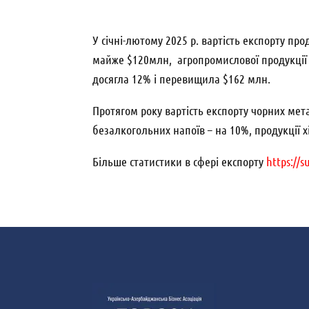
У січні-лютому 2025 р. вартість експорту пр
майже $120млн, агропромислової продукції –
досягла 12% і перевищила $162 млн.
Протягом року вартість експорту чорних мета
безалкогольних напоїв – на 10%, продукції х
Більше статистики в сфері експорту
https://su