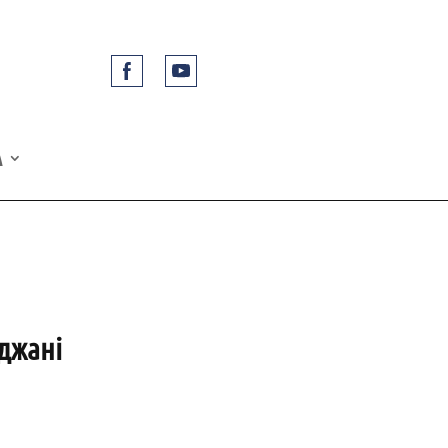
A
джані