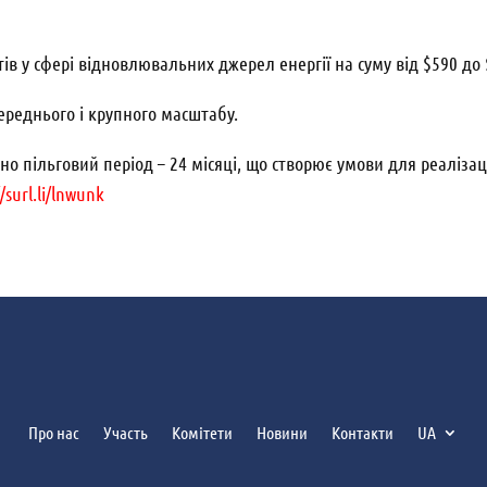
ів у сфері відновлювальних джерел енергії на суму від $590 до
ереднього і крупного масштабу.
пільговий період – 24 місяці, що створює умови для реалізації
//surl.li/lnwunk
Про нас
Участь
Комітети
Новини
Контакти
UA