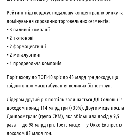
Рейтинг підтверджує подальшу концентрацію ринку та
домінування сировинно-торговельних сегментів:
▪️ 3 паливні компанії
▪️ 2 тютюнові
▪️ 2 фармацевтичні
▪️ 2 металургійні
▪️ 1 продовольча компанія
Поріг входу до ТОП-10 зріс до 43 млрд грн доходу, що
свідчить про масштабування великих бізнес-груп.
Лідером другий рік поспіль залишається ДЛ Солюшн із
доходом понад 114 млрд грн (+30%). Друге місце посіла
Донпромтранс (група СКМ), яка збільшила дохід у 9,5
раза — до 98 млрд грн. Третє місце — у Окко-Експрес із
доходом 85 млрд грн.