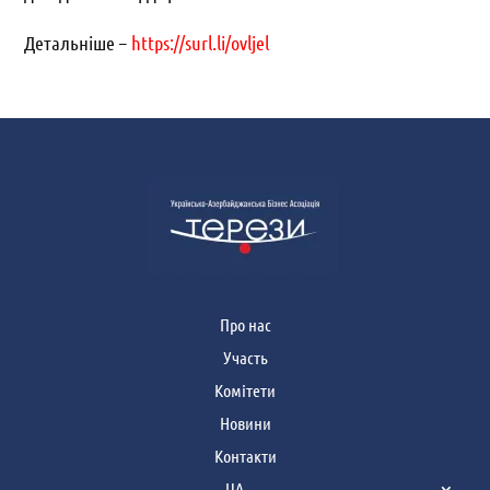
Детальніше –
https://surl.li/ovljel
Про нас
Участь
Комітети
Новини
Контакти
UA