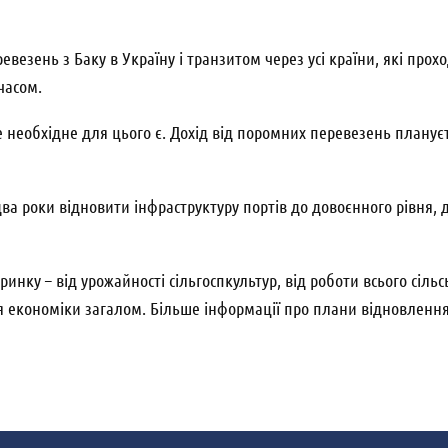
езень з Баку в Україну і транзитом через усі країни, які прохо
часом.
 необхідне для цього є. Дохід від поромних перевезень плануєть
а роки відновити інфраструктуру портів до довоєнного рівня, 
ринку – від урожайності сільгоспкультур, від роботи всього сіль
ня економіки загалом. Більше інформації про плани відновленн