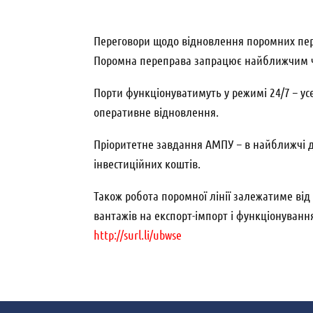
Переговори щодо відновлення поромних перев
Поромна переправа запрацює найближчим 
Порти функціонуватимуть у режимі 24/7 – усе
оперативне відновлення.
Пріоритетне завдання АМПУ – в найближчі дв
інвестиційних коштів.
Також робота поромної лінії залежатиме від 
вантажів на експорт-імпорт і функціонуван
http://surl.li/ubwse