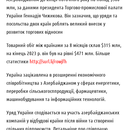
млн, за даними президента Торгово-промислової палати
України Геннадія Чижикова. Він зазначив, що уряди та
посольства двох країн роблять великий внесок у
розвиток торгових відносин
Товарний обіг між країнами за 8 місяців склав $315 млн,
на кінець 2023 р. він був на рівні $471 млн. Більше
статистики
http://surl.li/rowjfh
Україна зацікавлена ​​в розширенні економічного
співробітництва з Азербайджаном у сферах енергетики,
переробки сільськогосппродукції, фармацевтики,
машинобудування та інформаційних технологій.
Уряд України сподівається на участь азербайджанських
компаній у відбудові країни після війни та створенні
спільних підприємств. Детальніше про співпрацю