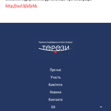
http://surl.li/ufjrhb
Про нас
Участь
Комітети
Новини
Контакти
UA