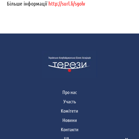
Більше інформації
http://surl.li/sgolv
Про нас
Участь
Комітети
Новини
Контакти
UA