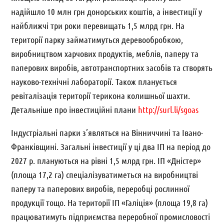
надійшло 10 млн грн донорських коштів, а інвестиції у
найближчі три роки перевищать 1,5 млрд грн. На
території парку займатимуться деревообробкою,
виробництвом харчових продуктів, меблів, паперу та
паперових виробів, автотранспортних засобів та створять
науково-технічні лабораторії. Також планується
ревіталізація території терикона колишньої шахти.
Детальніше про інвестиційні плани
http://surl.li/sgoas
Індустріальні парки з’являться на
Вінниччині та Івано-
Франківщині. Загальні інвестиції у ці два ІП на період до
2027 р. плануються на рівні 1,5 млрд грн. ІП «Дністер»
(площа 17,2 га) спеціалізуватиметься на виробництві
паперу та паперових виробів, переробці рослинної
продукції тощо. На території ІП «Галіція» (площа 19,8 га)
працюватимуть підприємства переробної промисловості